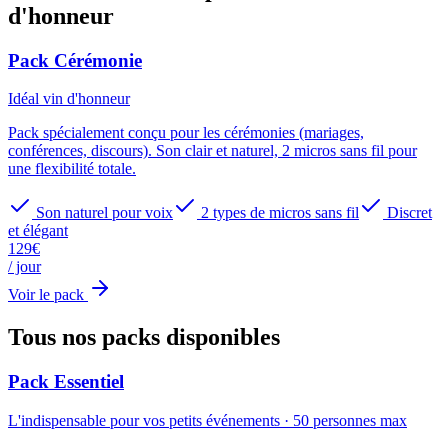
d'honneur
Pack Cérémonie
Idéal
vin d'honneur
Pack spécialement conçu pour les cérémonies (mariages,
conférences, discours). Son clair et naturel, 2 micros sans fil pour
une flexibilité totale.
Son naturel pour voix
2 types de micros sans fil
Discret
et élégant
129
€
/ jour
Voir le pack
Tous nos packs
disponibles
Pack Essentiel
L'indispensable pour vos petits événements
·
50
personnes max