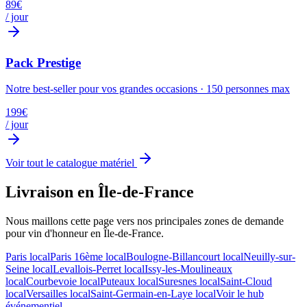
89
€
/ jour
Pack Prestige
Notre best-seller pour vos grandes occasions
·
150
personnes max
199
€
/ jour
Voir tout le catalogue matériel
Livraison en Île-de-France
Nous maillons cette page vers nos principales zones de demande
pour
vin d'honneur
en Île-de-France.
Paris
local
Paris 16ème
local
Boulogne-Billancourt
local
Neuilly-sur-
Seine
local
Levallois-Perret
local
Issy-les-Moulineaux
local
Courbevoie
local
Puteaux
local
Suresnes
local
Saint-Cloud
local
Versailles
local
Saint-Germain-en-Laye
local
Voir le hub
événementiel