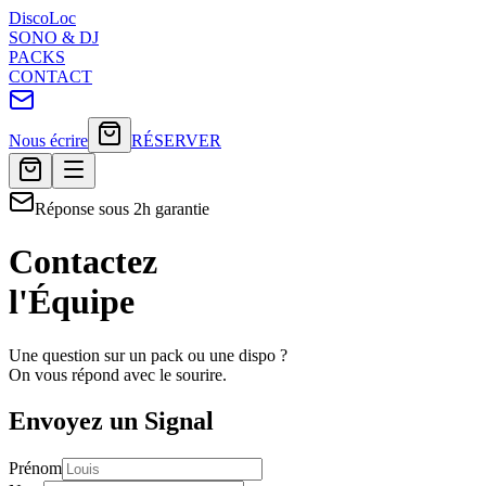
Disco
Loc
SONO & DJ
PACKS
CONTACT
Nous écrire
RÉSERVER
Réponse sous 2h garantie
Contactez
l'Équipe
Une question sur un pack ou une dispo ?
On vous répond avec le sourire.
Envoyez un Signal
Prénom