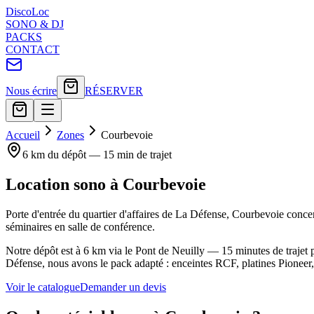
Disco
Loc
SONO & DJ
PACKS
CONTACT
Nous écrire
RÉSERVER
Accueil
Zones
Courbevoie
6 km
du dépôt —
15 min
de trajet
Location sono à Courbevoie
Porte d'entrée du quartier d'affaires de La Défense, Courbevoie concen
séminaires en salle de conférence.
Notre dépôt est à 6 km via le Pont de Neuilly — 15 minutes de trajet p
Défense, nous avons le pack adapté : enceintes RCF, platines Pioneer
Voir le catalogue
Demander un devis