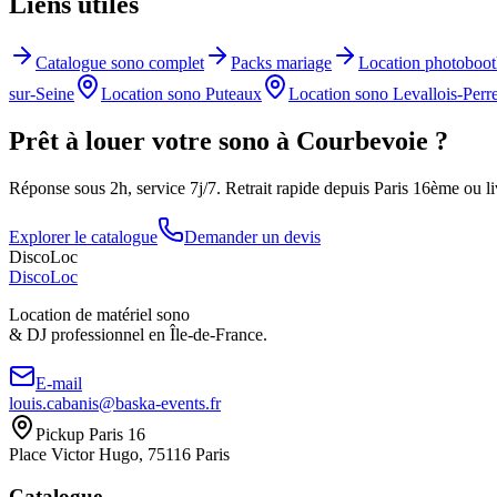
Liens utiles
Catalogue sono complet
Packs mariage
Location photoboo
sur-Seine
Location sono
Puteaux
Location sono
Levallois-Perre
Prêt à louer votre sono à
Courbevoie
?
Réponse sous 2h, service 7j/7. Retrait rapide depuis Paris 16ème ou li
Explorer le catalogue
Demander un devis
DiscoLoc
Disco
Loc
Location de matériel sono
& DJ professionnel en
Île-de-France.
E-mail
louis.cabanis@baska-events.fr
Pickup Paris 16
Place Victor Hugo, 75116 Paris
Catalogue