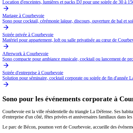
Location d'enceintes, lumières et packs DJ pour une soirée de 30 à 150
Mariage à Courbevoie
Sono pour cocktail, cérémonie laïque, discours, ouverture de bal et so
Soirée privée à Courbevoie
Matériel pour appartement, loft ou salle privatisée au cœur de Courbe
Afterwork à Courbevoie
Sono compacte pour ambiance musicale, cocktail ou lancement de pro
Soirée d'entreprise à Courbevoie
Solution pour séminaire, cocktail corporate ou soirée de fin d'année 
Sono pour les événements corporate à Cou
Courbevoie est la ville résidentielle du triangle La Défense. Ses habi
d'entreprise d'un côté, fêtes privées et anniversaires familiaux dans les
Le parc de Bécon, poumon vert de Courbevoie, accueille des événements