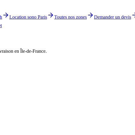
th
Location sono Paris
Toutes nos zones
Demander un devis
t
vraison en Île-de-France.