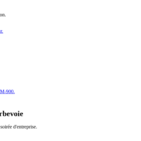
ion.
r.
JM-900.
rbevoie
soirée d'entreprise.