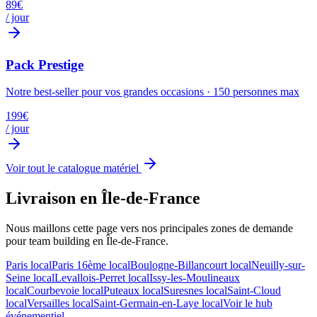
89
€
/ jour
Pack Prestige
Notre best-seller pour vos grandes occasions
·
150
personnes max
199
€
/ jour
Voir tout le catalogue matériel
Livraison en Île-de-France
Nous maillons cette page vers nos principales zones de demande
pour
team building
en Île-de-France.
Paris
local
Paris 16ème
local
Boulogne-Billancourt
local
Neuilly-sur-
Seine
local
Levallois-Perret
local
Issy-les-Moulineaux
local
Courbevoie
local
Puteaux
local
Suresnes
local
Saint-Cloud
local
Versailles
local
Saint-Germain-en-Laye
local
Voir le hub
événementiel