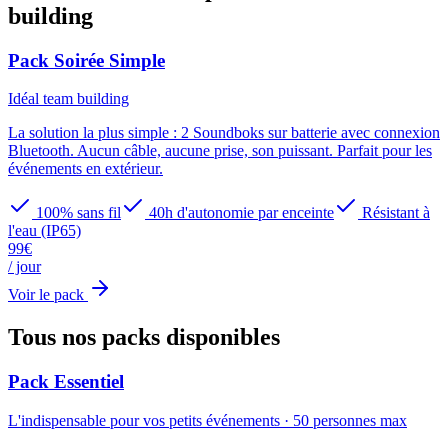
building
Pack Soirée Simple
Idéal
team building
La solution la plus simple : 2 Soundboks sur batterie avec connexion
Bluetooth. Aucun câble, aucune prise, son puissant. Parfait pour les
événements en extérieur.
100% sans fil
40h d'autonomie par enceinte
Résistant à
l'eau (IP65)
99
€
/ jour
Voir le pack
Tous nos packs
disponibles
Pack Essentiel
L'indispensable pour vos petits événements
·
50
personnes max