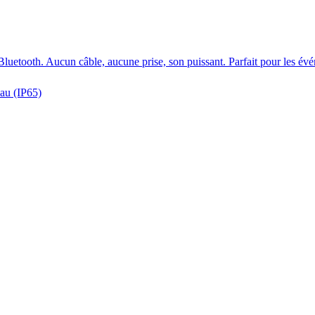
Bluetooth. Aucun câble, aucune prise, son puissant. Parfait pour les évé
eau (IP65)