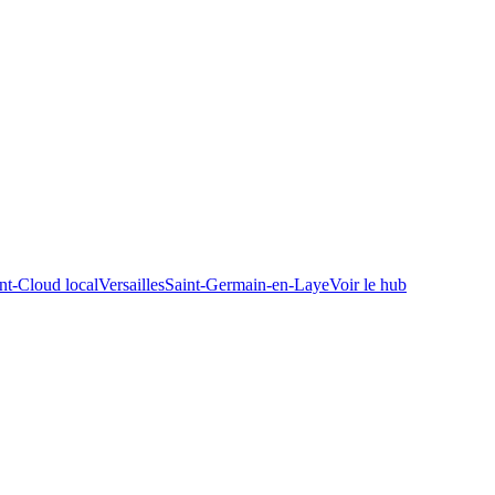
nt-Cloud
local
Versailles
Saint-Germain-en-Laye
Voir le hub