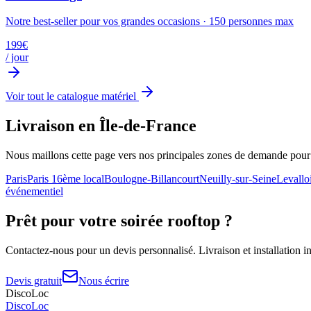
Notre best-seller pour vos grandes occasions
·
150
personnes max
199
€
/ jour
Voir tout le catalogue matériel
Livraison en Île-de-France
Nous maillons cette page vers nos principales zones de demande pou
Paris
Paris 16ème
local
Boulogne-Billancourt
Neuilly-sur-Seine
Levalloi
événementiel
Prêt pour votre
soirée rooftop
?
Contactez-nous pour un devis personnalisé. Livraison et installation in
Devis gratuit
Nous écrire
DiscoLoc
Disco
Loc