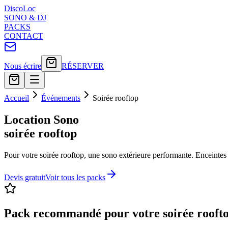
Disco
Loc
SONO & DJ
PACKS
CONTACT
Nous écrire
RÉSERVER
Accueil
Événements
Soirée rooftop
Location Sono
soirée rooftop
Pour votre soirée rooftop, une sono extérieure performante. Enceintes ré
Devis gratuit
Voir tous les packs
Pack recommandé pour votre
soirée rooft