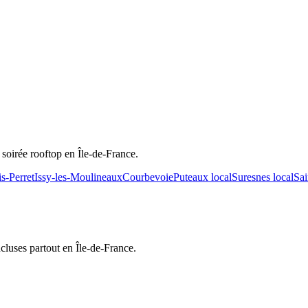
r
soirée rooftop
en Île-de-France.
s-Perret
Issy-les-Moulineaux
Courbevoie
Puteaux
local
Suresnes
local
Sai
cluses partout en Île-de-France.