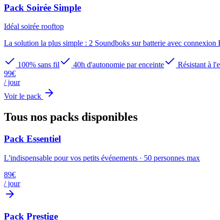
Pack Soirée Simple
Idéal
soirée rooftop
La solution la plus simple : 2 Soundboks sur batterie avec connexion 
100% sans fil
40h d'autonomie par enceinte
Résistant à l'
99
€
/ jour
Voir le pack
Tous nos packs
disponibles
Pack Essentiel
L'indispensable pour vos petits événements
·
50
personnes max
89
€
/ jour
Pack Prestige