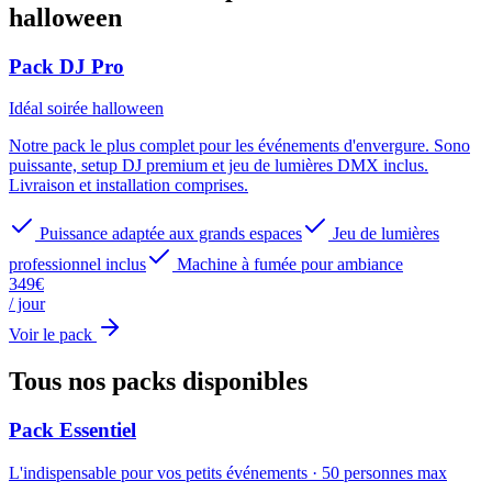
halloween
Pack DJ Pro
Idéal
soirée halloween
Notre pack le plus complet pour les événements d'envergure. Sono
puissante, setup DJ premium et jeu de lumières DMX inclus.
Livraison et installation comprises.
Puissance adaptée aux grands espaces
Jeu de lumières
professionnel inclus
Machine à fumée pour ambiance
349
€
/ jour
Voir le pack
Tous nos packs
disponibles
Pack Essentiel
L'indispensable pour vos petits événements
·
50
personnes max