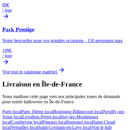
89
€
/ jour
Pack Prestige
Notre best-seller pour vos grandes occasions
·
150
personnes max
199
€
/ jour
Voir tout le catalogue matériel
Livraison en Île-de-France
Nous maillons cette page vers nos principales zones de demande
pour
soirée halloween
en Île-de-France.
Paris
local
Paris 16ème
local
Boulogne-Billancourt
local
Neuilly-sur-
Seine
local
Levallois-Perret
local
Issy-les-Moulineaux
local
Courbevoie
local
Puteaux
local
Suresnes
local
Saint-Cloud
local
Versailles
local
Saint-Germain-en-Laye
local
Voir le hub