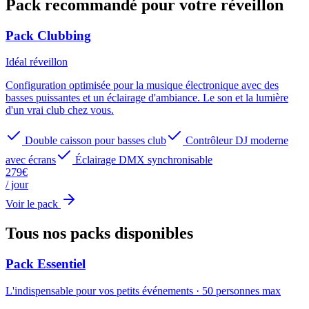
Pack recommandé pour votre
réveillon
Pack Clubbing
Idéal
réveillon
Configuration optimisée pour la musique électronique avec des
basses puissantes et un éclairage d'ambiance. Le son et la lumière
d'un vrai club chez vous.
Double caisson pour basses club
Contrôleur DJ moderne
avec écrans
Éclairage DMX synchronisable
279
€
/ jour
Voir le pack
Tous nos packs
disponibles
Pack Essentiel
L'indispensable pour vos petits événements
·
50
personnes max