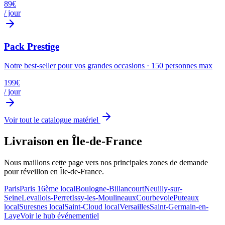
89
€
/ jour
Pack Prestige
Notre best-seller pour vos grandes occasions
·
150
personnes max
199
€
/ jour
Voir tout le catalogue matériel
Livraison en Île-de-France
Nous maillons cette page vers nos principales zones de demande
pour
réveillon
en Île-de-France.
Paris
Paris 16ème
local
Boulogne-Billancourt
Neuilly-sur-
Seine
Levallois-Perret
Issy-les-Moulineaux
Courbevoie
Puteaux
local
Suresnes
local
Saint-Cloud
local
Versailles
Saint-Germain-en-
Laye
Voir le hub événementiel