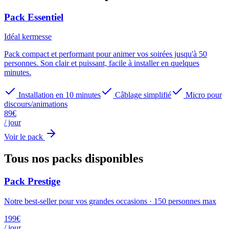
Pack Essentiel
Idéal
kermesse
Pack compact et performant pour animer vos soirées jusqu'à 50
personnes. Son clair et puissant, facile à installer en quelques
minutes.
Installation en 10 minutes
Câblage simplifié
Micro pour
discours/animations
89
€
/ jour
Voir le pack
Tous nos packs
disponibles
Pack Prestige
Notre best-seller pour vos grandes occasions
·
150
personnes max
199
€
/ jour