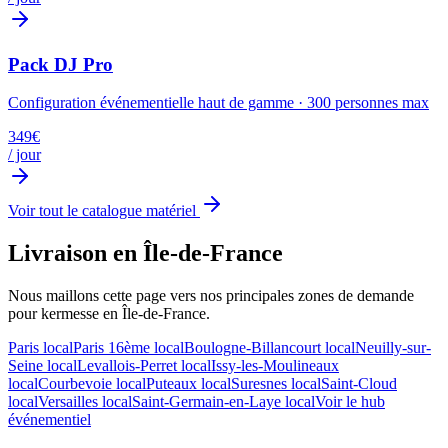
Pack DJ Pro
Configuration événementielle haut de gamme
·
300
personnes max
349
€
/ jour
Voir tout le catalogue matériel
Livraison en Île-de-France
Nous maillons cette page vers nos principales zones de demande
pour
kermesse
en Île-de-France.
Paris
local
Paris 16ème
local
Boulogne-Billancourt
local
Neuilly-sur-
Seine
local
Levallois-Perret
local
Issy-les-Moulineaux
local
Courbevoie
local
Puteaux
local
Suresnes
local
Saint-Cloud
local
Versailles
local
Saint-Germain-en-Laye
local
Voir le hub
événementiel