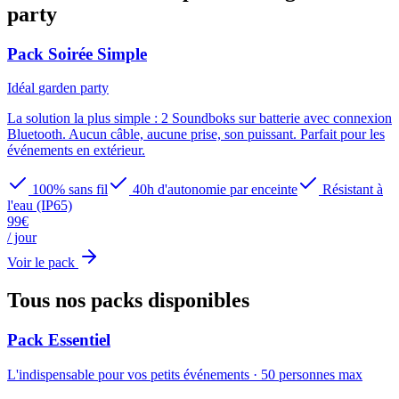
party
Pack Soirée Simple
Idéal
garden party
La solution la plus simple : 2 Soundboks sur batterie avec connexion
Bluetooth. Aucun câble, aucune prise, son puissant. Parfait pour les
événements en extérieur.
100% sans fil
40h d'autonomie par enceinte
Résistant à
l'eau (IP65)
99
€
/ jour
Voir le pack
Tous nos packs
disponibles
Pack Essentiel
L'indispensable pour vos petits événements
·
50
personnes max