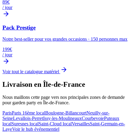
89
€
/ jour
Pack Prestige
Notre best-seller pour vos grandes occasions
·
150
personnes max
199
€
/ jour
Voir tout le catalogue matériel
Livraison en Île-de-France
Nous maillons cette page vers nos principales zones de demande
pour
garden party
en Île-de-France.
Paris
Paris 16ème
local
Boulogne-Billancourt
Neuilly-sur-
Seine
Levallois-Perret
Issy-les-Moulineaux
Courbevoie
Puteaux
local
Suresnes
local
Saint-Cloud
local
Versailles
Saint-Germain-en-
Laye
Voir le hub événementiel