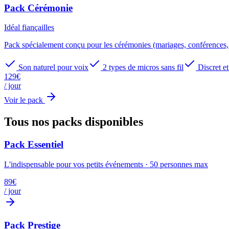
Pack Cérémonie
Idéal
fiançailles
Pack spécialement conçu pour les cérémonies (mariages, conférences, dis
Son naturel pour voix
2 types de micros sans fil
Discret et
129
€
/ jour
Voir le pack
Tous nos packs
disponibles
Pack Essentiel
L'indispensable pour vos petits événements
·
50
personnes max
89
€
/ jour
Pack Prestige