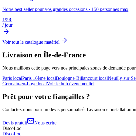
Notre best-seller pour vos grandes occasions
·
150
personnes max
199
€
/ jour
Voir tout le catalogue matériel
Livraison en Île-de-France
Nous maillons cette page vers nos principales zones de demande pou
Paris
local
Paris 16ème
local
Boulogne-Billancourt
local
Neuilly-sur-Se
Germain-en-Laye
local
Voir le hub événementiel
Prêt pour votre
fiançailles
?
Contactez-nous pour un devis personnalisé. Livraison et installation in
Devis gratuit
Nous écrire
DiscoLoc
Disco
Loc