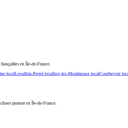
r
fiançailles
en Île-de-France.
ine
local
Levallois-Perret
local
Issy-les-Moulineaux
local
Courbevoie
loc
cluses partout en Île-de-France.