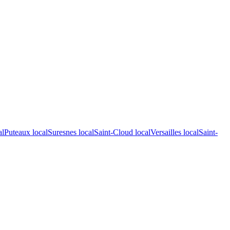
al
Puteaux
local
Suresnes
local
Saint-Cloud
local
Versailles
local
Saint-