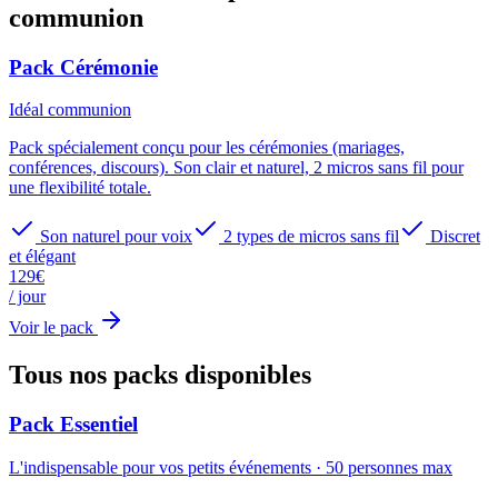
communion
Pack Cérémonie
Idéal
communion
Pack spécialement conçu pour les cérémonies (mariages,
conférences, discours). Son clair et naturel, 2 micros sans fil pour
une flexibilité totale.
Son naturel pour voix
2 types de micros sans fil
Discret
et élégant
129
€
/ jour
Voir le pack
Tous nos packs
disponibles
Pack Essentiel
L'indispensable pour vos petits événements
·
50
personnes max