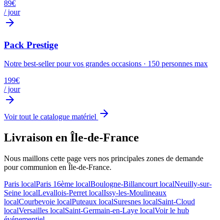
89
€
/ jour
Pack Prestige
Notre best-seller pour vos grandes occasions
·
150
personnes max
199
€
/ jour
Voir tout le catalogue matériel
Livraison en Île-de-France
Nous maillons cette page vers nos principales zones de demande
pour
communion
en Île-de-France.
Paris
local
Paris 16ème
local
Boulogne-Billancourt
local
Neuilly-sur-
Seine
local
Levallois-Perret
local
Issy-les-Moulineaux
local
Courbevoie
local
Puteaux
local
Suresnes
local
Saint-Cloud
local
Versailles
local
Saint-Germain-en-Laye
local
Voir le hub
événementiel