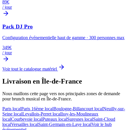
89
€
/ jour
Pack DJ Pro
Configuration événementielle haut de gamme
·
300
personnes max
349
€
/ jour
Voir tout le catalogue matériel
Livraison en Île-de-France
Nous maillons cette page vers nos principales zones de demande
pour
brunch musical
en Île-de-France.
Paris
local
Paris 16ème
local
Boulogne-Billancourt
local
Neuilly-sur-
Seine
local
Levallois-Perret
local
Issy-les-Moulineaux
local
Courbevoie
local
Puteaux
local
Suresnes
local
Saint-Cloud
local
Versailles
local
Saint-Germain-en-Laye
local
Voir le hub
événementiel