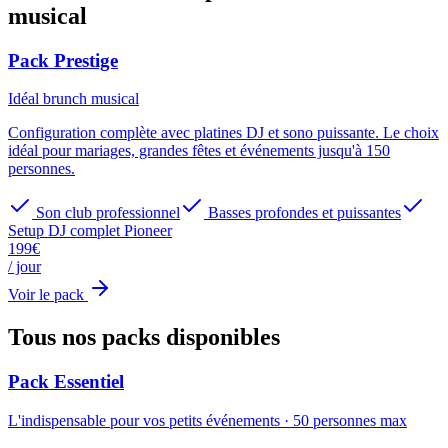
musical
Pack Prestige
Idéal
brunch musical
Configuration complète avec platines DJ et sono puissante. Le choix
idéal pour mariages, grandes fêtes et événements jusqu'à 150
personnes.
Son club professionnel
Basses profondes et puissantes
Setup DJ complet Pioneer
199
€
/ jour
Voir le pack
Tous nos packs
disponibles
Pack Essentiel
L'indispensable pour vos petits événements
·
50
personnes max