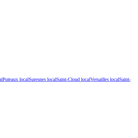
al
Puteaux
local
Suresnes
local
Saint-Cloud
local
Versailles
local
Saint-