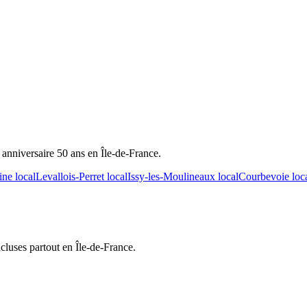
r
anniversaire 50 ans
en Île-de-France.
ine
local
Levallois-Perret
local
Issy-les-Moulineaux
local
Courbevoie
loc
cluses partout en Île-de-France.