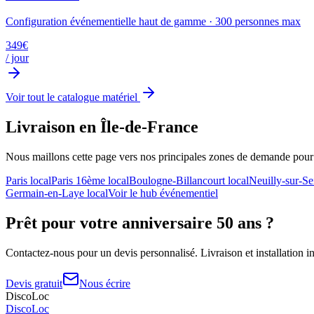
Configuration événementielle haut de gamme
·
300
personnes max
349
€
/ jour
Voir tout le catalogue matériel
Livraison en Île-de-France
Nous maillons cette page vers nos principales zones de demande pou
Paris
local
Paris 16ème
local
Boulogne-Billancourt
local
Neuilly-sur-Se
Germain-en-Laye
local
Voir le hub événementiel
Prêt pour votre
anniversaire 50 ans
?
Contactez-nous pour un devis personnalisé. Livraison et installation in
Devis gratuit
Nous écrire
DiscoLoc
Disco
Loc