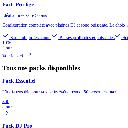
Pack Prestige
Idéal
anniversaire 50 ans
Configuration complète avec platines DJ et sono puissante. Le choix 
Son club professionnel
Basses profondes et puissantes
Se
199
€
/ jour
Voir le pack
Tous nos packs
disponibles
Pack Essentiel
L'indispensable pour vos petits événements
·
50
personnes max
89
€
/ jour
Pack DJ Pro