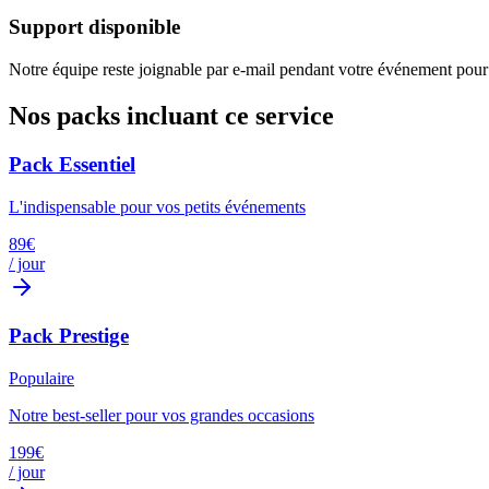
Support disponible
Notre équipe reste joignable par e-mail pendant votre événement pour 
Nos packs incluant ce service
Pack Essentiel
L'indispensable pour vos petits événements
89
€
/ jour
Pack Prestige
Populaire
Notre best-seller pour vos grandes occasions
199
€
/ jour